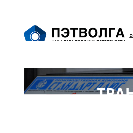
О
ТРА
О П