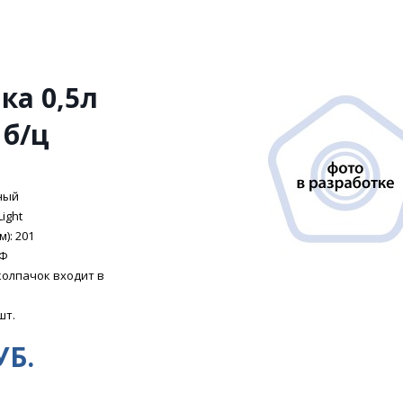
ка 0,5л
 б/ц
ный
Light
): 201
ЭФ
колпачок входит в
шт.
УБ.