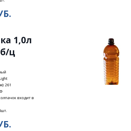
шт.
УБ.
ка 1,0л
 б/ц
ный
Light
): 261
ЭФ
колпачок входит в
0шт.
УБ.