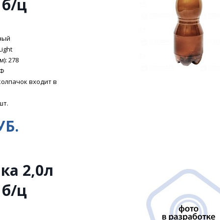
 б/ц
ный
Light
): 278
ЭФ
колпачок входит в
шт.
УБ.
ка 2,0л
 б/ц