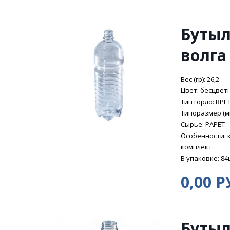
Бутыл
волга
Вес (гр): 26,2
Цвет: бесцвет
Тип горло: BPF 
Типоразмер (мм
Сырье: PAPET
Особенности: 
комплект.
В упаковке: 84
0,00 Р
Бутыл