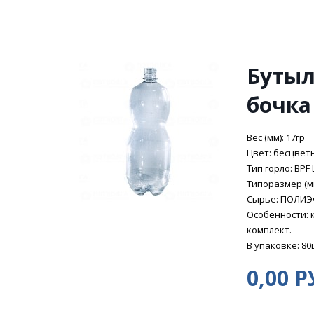
Бутыл
бочка
Вес (мм): 17гр
Цвет: бесцвет
Тип горло: BPF 
Типоразмер (мм
Сырье: ПОЛИ
Особенности: 
комплект.
В упаковке: 80
0,00 Р