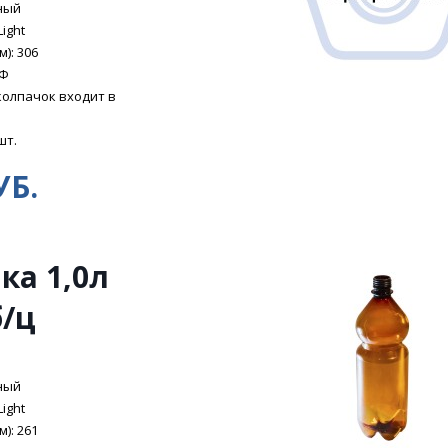
ный
Light
): 306
ЭФ
колпачок входит в
шт.
УБ.
ка 1,0л
б/ц
ный
Light
): 261