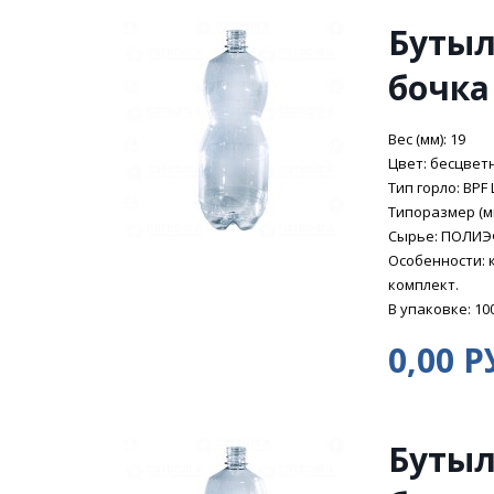
Бутыл
бочка
Вес (мм): 19
Цвет: бесцвет
Тип горло: BPF 
Типоразмер (мм
Сырье: ПОЛИ
Особенности: 
комплект.
В упаковке: 10
0,00 Р
Бутыл