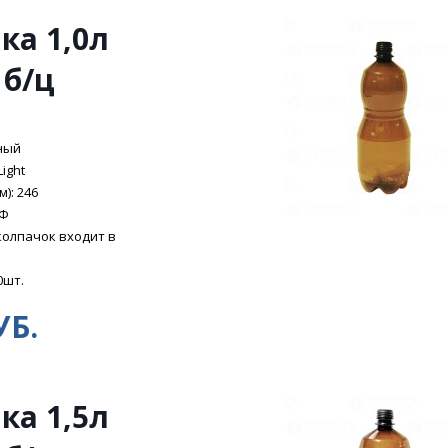
ка 1,0л
 б/ц
ный
Light
): 246
ЭФ
колпачок входит в
0шт.
УБ.
ка 1,5л