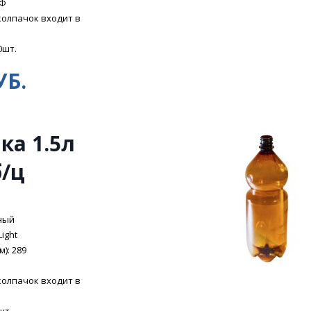
ЭФ
колпачок входит в
0шт.
УБ.
ка 1.5л
б/ц
ный
Light
): 289
колпачок входит в