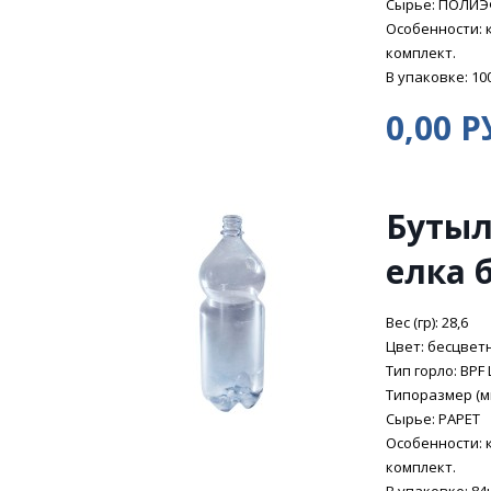
Сырье: ПОЛИ
Особенности: 
комплект.
В упаковке: 10
0,00 Р
Бутыл
елка 
Вес (гр): 28,6
Цвет: бесцвет
Тип горло: BPF 
Типоразмер (мм
Сырье: PAPET
Особенности: 
комплект.