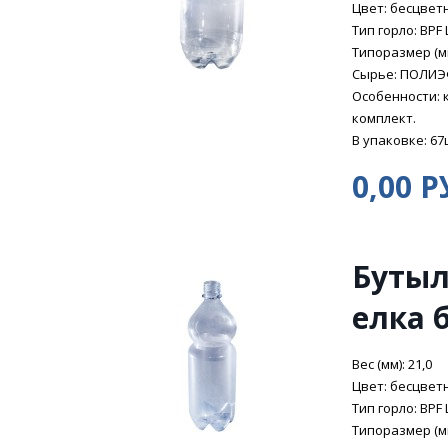
Цвет: бесцвет
Тип горло: BPF 
Типоразмер (мм
Сырье: ПОЛИ
Особенности: 
комплект.
В упаковке: 67
0,00 Р
Бутыл
елка 
Вес (мм): 21,0
Цвет: бесцвет
Тип горло: BPF 
Типоразмер (мм