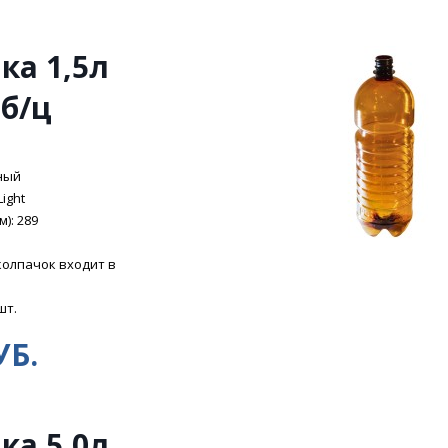
ка 1,5л
 б/ц
ный
Light
): 289
колпачок входит в
шт.
УБ.
ка 5,0л