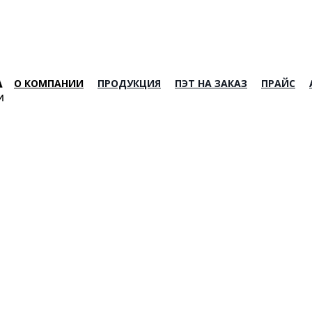
О КОМПАНИИ
ПРОДУКЦИЯ
ПЭТ НА ЗАКАЗ
ПРАЙС
ПЭТ-БУТЫЛКИ
ПЭТ-БУТЫЛКИ
ПРЕФОРМЫ
КОЛПАЧКИ
РУЧКИ
УПАКОВКА